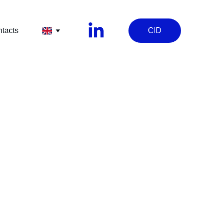
tacts
CID
IT